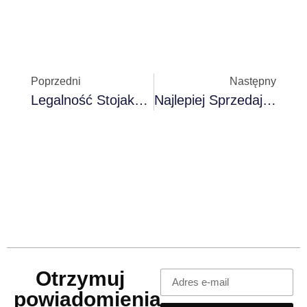
Poprzedni
Następny
Legalność Stojaków Rowerowych W Hiszpanii Według DGT W 2025 R.
Najlepiej Sprzedające Się Akcesoria Samochodowe Na Amazon UK W 2024 Roku: Dlaczego Wszyscy Je Kupują?
Otrzymuj
powiadomienia