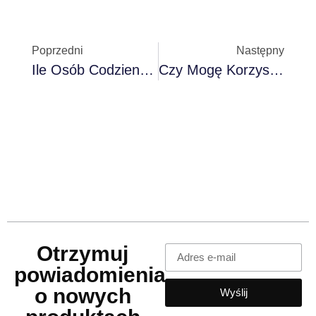
Poprzedni
Następny
Ile Osób Codziennie Ładuje Telefon Komórkowy W Samochodzie? Statystyki I Trendy 2025
Czy Mogę Korzystać Z MiDGT I Zostawić Licencję W Domu? Problemy I Legalność W 2025 Roku
Otrzymuj
powiadomienia
o nowych
Wyślij