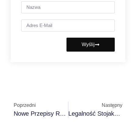
Wyślij
Poprzedni
Następny
Nowe Przepisy Ruchu Drogowego W Hiszpanii: Kluczowe Zmiany DGT W Maju 2025 R.
Legalność Stojaków Rowerowych W Hiszpanii Według DGT W 2025 R.