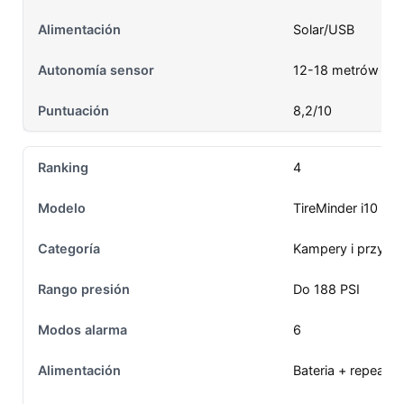
Solar/USB
12-18 metrów
8,2/10
4
TireMinder i10
Kampery i przyc
Do 188 PSI
6
Bateria + repeater