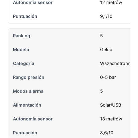
12 metrów
9,1/10
5
Geloo
Wszechstronność
0-5 bar
5
Solar/USB
18 metrów
8,6/10