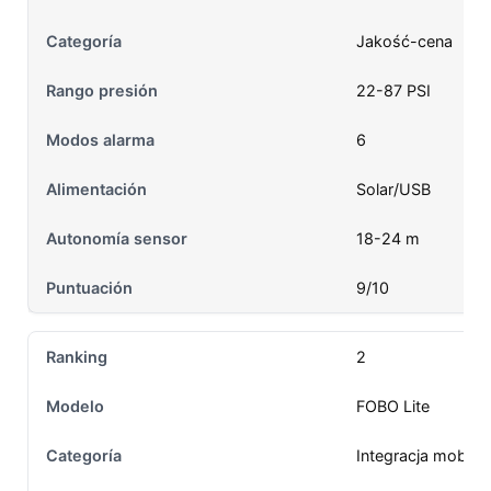
Jakość-cena
22-87 PSI
6
Solar/USB
18-24 m
9/10
2
FOBO Lite
Integracja mobilna