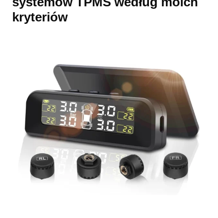
systemów TPMS według moich
kryteriów