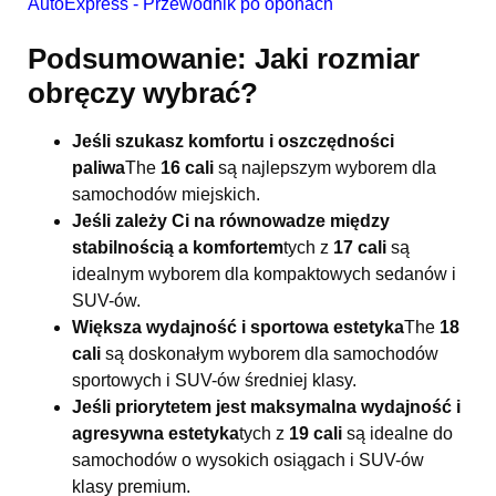
AutoExpress - Przewodnik po oponach
Podsumowanie: Jaki rozmiar
obręczy wybrać?
Jeśli szukasz komfortu i oszczędności
paliwa
The
16 cali
są najlepszym wyborem dla
samochodów miejskich.
Jeśli zależy Ci na równowadze między
stabilnością a komfortem
tych z
17 cali
są
idealnym wyborem dla kompaktowych sedanów i
SUV-ów.
Większa wydajność i sportowa estetyka
The
18
cali
są doskonałym wyborem dla samochodów
sportowych i SUV-ów średniej klasy.
Jeśli priorytetem jest maksymalna wydajność i
agresywna estetyka
tych z
19 cali
są idealne do
samochodów o wysokich osiągach i SUV-ów
klasy premium.