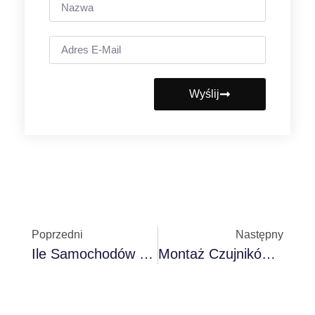
Wyślij
Poprzedni
Następny
Ile Samochodów Będzie Na Świecie W 2025 Roku? Globalne Dane I Trendy
Montaż Czujników Parkowania: Praktyczne Porady Krok Po Kroku